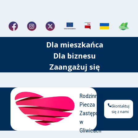
Dla mieszkańca
Dla biznesu
Zaangażuj się
Rodzinna
Piecza
Skontaktuj
się z nami
Zastępcza
w
Gliwicach