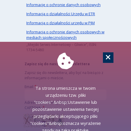
Informacje o ochronie danych osobowych
Informacja o działalności Urzędu w ETR
Informacja o działalności urzędu w PJM
Informacja o ochronie danych osobowych w
mediach społecznościowych
„Miejski Serwis Internetowy – Gliwice”, ISSN:
1734-5480
Zapisz się do naszego Newslettera
Zapisz się do newslettera, aby być na bieżąco z
informacjami o mieście.
Email
Ta strona umieszcza w twoim
urządzeniu tzw. pliki
"cookies".&nbsp;Ustawienie lub
Adres email subskrybenta
CAPTCHA
pozostawienie ustawienia twojej
przeglądarki akceptującego pliki
"cookies"&nbsp;oznacza wyrażenie
zgody na taką praktykę.