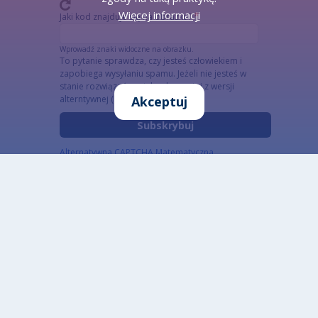
Więcej informacji
Jaki kod znajduje się na obrazku?
Wprowadź znaki widoczne na obrazku.
To pytanie sprawdza, czy jesteś człowiekiem i
zapobiega wysyłaniu spamu. Jeżeli nie jesteś w
stanie rozwiązać captchy skorzystaj z wersji
Akceptuj
alterntywnej (link poniżej)
Alternatywna CAPTCHA Matematyczna
Informacja szczegółowa o przetwarzaniu danych
osobowych
Otwarte dane
Zaprojektowane przez: