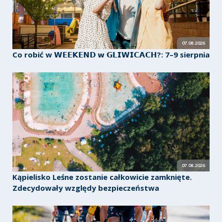
07.08.2026
Co robić w 𝗪𝗘𝗘𝗞𝗘𝗡𝗗 𝘄 𝗚𝗟𝗜𝗪𝗜𝗖𝗔𝗖𝗛?: 7–9 sierpnia
07.08.2026
Kąpielisko Leśne zostanie całkowicie zamknięte.
Zdecydowały względy bezpieczeństwa