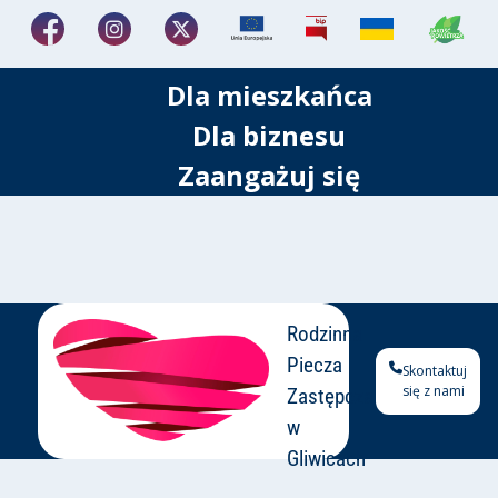
Dla mieszkańca
Dla biznesu
Zaangażuj się
Rodzinna
Piecza
Skontaktuj
się z nami
Zastępcza
w
Gliwicach