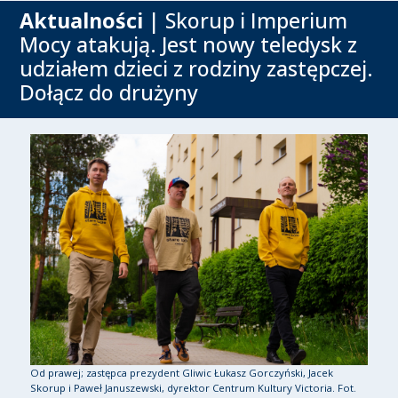
Aktualności
| Skorup i Imperium
Mocy atakują. Jest nowy teledysk z
udziałem dzieci z rodziny zastępczej.
Dołącz do drużyny
Od prawej; zastępca prezydent Gliwic Łukasz Gorczyński, Jacek
Skorup i Paweł Januszewski, dyrektor Centrum Kultury Victoria. Fot.