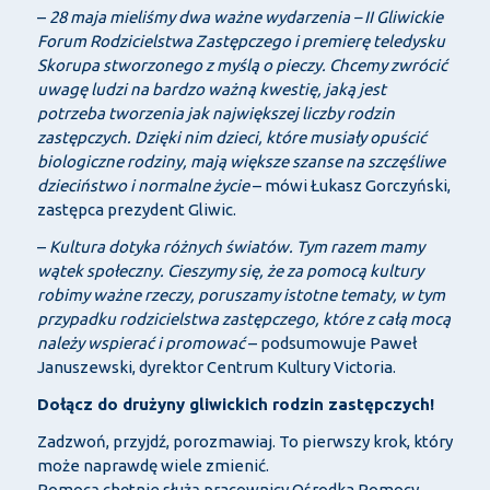
–
28 maja mieliśmy dwa ważne wydarzenia – II Gliwickie
Forum Rodzicielstwa Zastępczego i premierę teledysku
Skorupa stworzonego z myślą o pieczy. Chcemy zwrócić
uwagę ludzi na bardzo ważną kwestię, jaką jest
potrzeba tworzenia jak największej liczby rodzin
zastępczych. Dzięki nim dzieci, które musiały opuścić
biologiczne rodziny, mają większe szanse na szczęśliwe
dzieciństwo i normalne życie
– mówi Łukasz Gorczyński,
zastępca prezydent Gliwic.
–
Kultura dotyka różnych światów. Tym razem mamy
wątek społeczny. Cieszymy się, że za pomocą kultury
robimy ważne rzeczy, poruszamy istotne tematy, w tym
przypadku rodzicielstwa zastępczego, które z całą mocą
należy wspierać i promować
– podsumowuje Paweł
Januszewski, dyrektor Centrum Kultury Victoria.
Dołącz do drużyny gliwickich rodzin zastępczych!
Zadzwoń, przyjdź, porozmawiaj. To pierwszy krok, który
może naprawdę wiele zmienić.
Pomocą chętnie służą pracownicy Ośrodka Pomocy