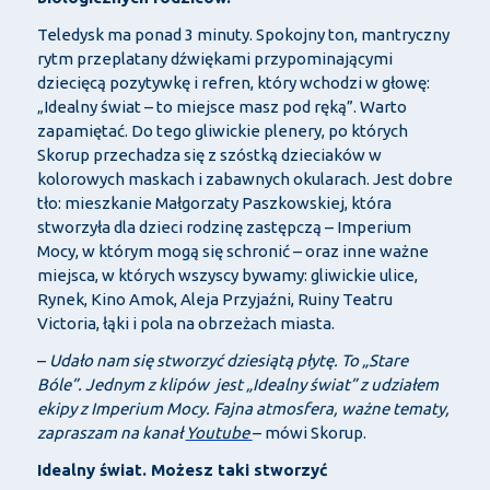
Teledysk ma ponad 3 minuty. Spokojny ton, mantryczny
rytm przeplatany dźwiękami przypominającymi
dziecięcą pozytywkę i refren, który wchodzi w głowę:
„Idealny świat – to miejsce masz pod ręką”. Warto
zapamiętać. Do tego gliwickie plenery, po których
Skorup przechadza się z szóstką dzieciaków w
kolorowych maskach i zabawnych okularach. Jest dobre
tło: mieszkanie Małgorzaty Paszkowskiej, która
stworzyła dla dzieci rodzinę zastępczą – Imperium
Mocy, w którym mogą się schronić – oraz inne ważne
miejsca, w których wszyscy bywamy: gliwickie ulice,
Rynek, Kino Amok, Aleja Przyjaźni, Ruiny Teatru
Victoria, łąki i pola na obrzeżach miasta.
–
Udało nam się stworzyć dziesiątą płytę. To „Stare
Bóle”. Jednym z klipów jest „Idealny świat” z udziałem
ekipy z Imperium Mocy. Fajna atmosfera, ważne tematy,
zapraszam na kanał
Youtube
– mówi Skorup.
Idealny świat. Możesz taki stworzyć