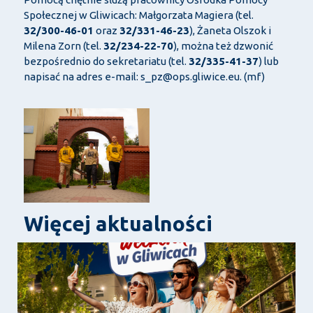
Społecznej w Gliwicach: Małgorzata Magiera (tel.
32/300-46-01
oraz
32/331-46-23
), Żaneta Olszok i
Milena Zorn (tel.
32/234-22-70
), można też dzwonić
bezpośrednio do sekretariatu (tel.
32/335-41-37
) lub
napisać na adres e-mail: s_pz@ops.gliwice.eu. (mf)
Więcej aktualności